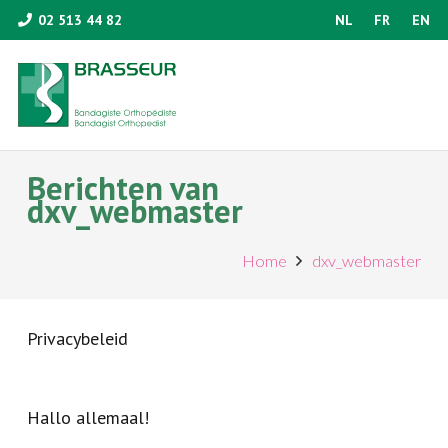
02 513 44 82
NL
FR
EN
Berichten van
dxv_webmaster
Home
dxv_webmaster
Privacybeleid
Hallo allemaal!