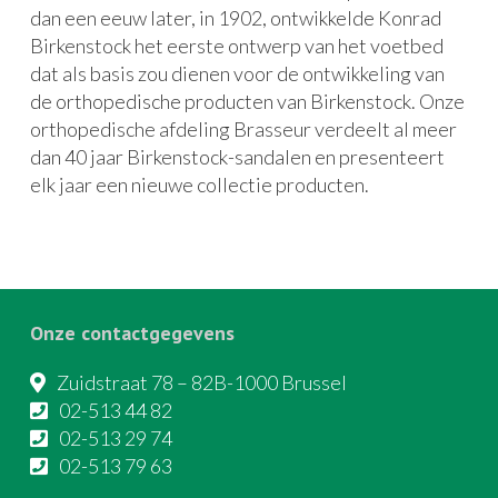
dan een eeuw later, in 1902, ontwikkelde Konrad
Birkenstock het eerste ontwerp van het voetbed
dat als basis zou dienen voor de ontwikkeling van
de orthopedische producten van Birkenstock. Onze
orthopedische afdeling Brasseur verdeelt al meer
dan 40 jaar Birkenstock-sandalen en presenteert
elk jaar een nieuwe collectie producten.
Onze contactgegevens
Zuidstraat 78 – 82B-1000 Brussel
02-513 44 82
02-513 29 74
02-513 79 63