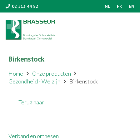
02 513 44 82
NL
FR
EN
Birkenstock
Home
Onze producten
Gezondheid - Welzijn
Birkenstock
Terug naar
Verband en orthesen