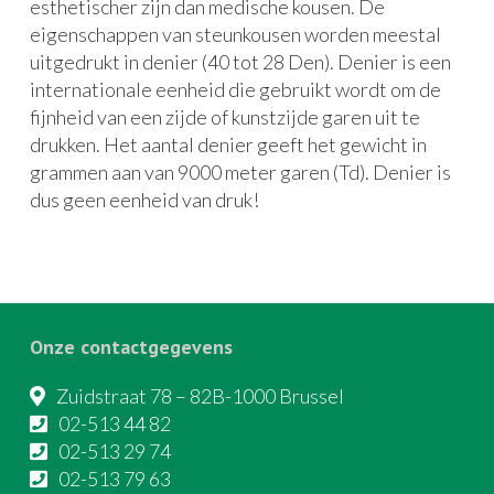
esthetischer zijn dan medische kousen. De
eigenschappen van steunkousen worden meestal
uitgedrukt in denier (40 tot 28 Den). Denier is een
internationale eenheid die gebruikt wordt om de
fijnheid van een zijde of kunstzijde garen uit te
drukken. Het aantal denier geeft het gewicht in
grammen aan van 9000 meter garen (Td). Denier is
dus geen eenheid van druk!
Onze contactgegevens
Zuidstraat 78 – 82B-1000 Brussel
02-513 44 82
02-513 29 74
02-513 79 63