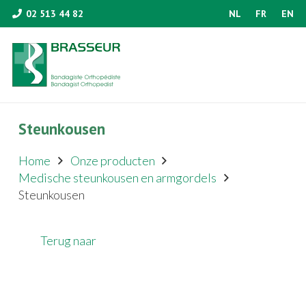
02 513 44 82
NL
FR
EN
Steunkousen
Home
Onze producten
Medische steunkousen en armgordels
Steunkousen
Terug naar