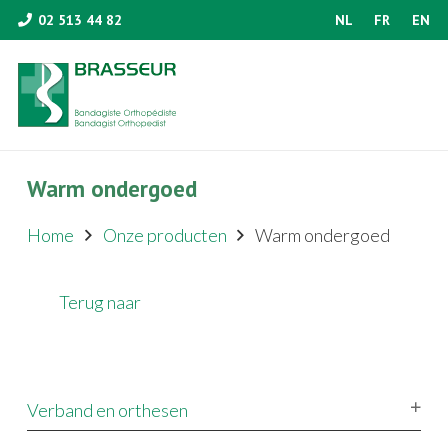
02 513 44 82
NL
FR
EN
Warm ondergoed
Home
Onze producten
Warm ondergoed
Terug naar
Verband en orthesen