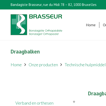
Bandagiste Brasseur, rue du Midi 78 – 82, 1000 Bruxelles
Home
O
Draagbalken
Home
Onze producten
Technische hulpmiddel
Draagb
Verband en orthesen