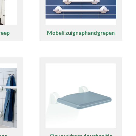
reep
Mobeli zuignaphandgrepen
oor
Opvouwbaar douchezitje