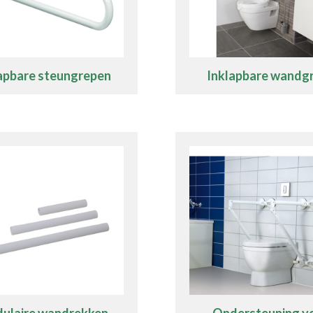
apbare steungrepen
Inklapbare wandg
ulaire wandrekken
Ondersteuning v