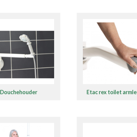
Douchehouder
Etac rex toilet arml