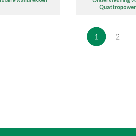
Quattropower
1
2