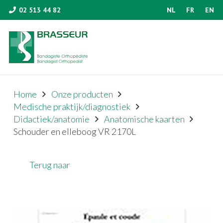
02 513 44 82
NL
FR
EN
Home
Onze producten
Medische praktijk/diagnostiek
Didactiek/anatomie
Anatomische kaarten
Schouder en elleboog VR 2170L
Terug naar