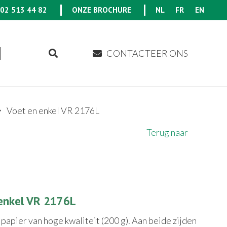
02 513 44 82
ONZE BROCHURE
NL
FR
EN
CONTACTEER ONS
Voet en enkel VR 2176L
Terug naar
enkel VR 2176L
papier van hoge kwaliteit (200 g). Aan beide zijden