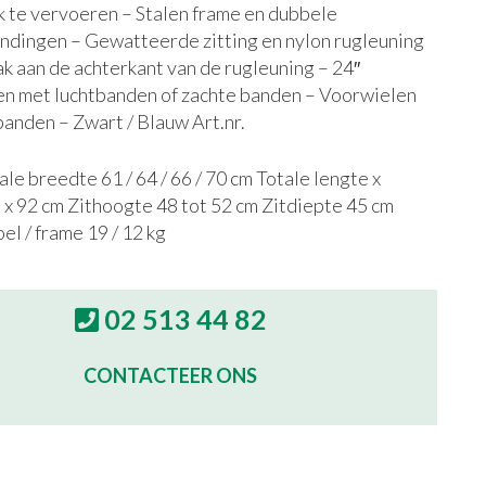
 te vervoeren – Stalen frame en dubbele
ndingen – Gewatteerde zitting en nylon rugleuning
 aan de achterkant van de rugleuning – 24″
en met luchtbanden of zachte banden – Voorwielen
 banden – Zwart / Blauw Art.nr.
e breedte 61 / 64 / 66 / 70 cm Totale lengte x
x 92 cm Zithoogte 48 tot 52 cm Zitdiepte 45 cm
el / frame 19 / 12 kg
02 513 44 82
CONTACTEER ONS