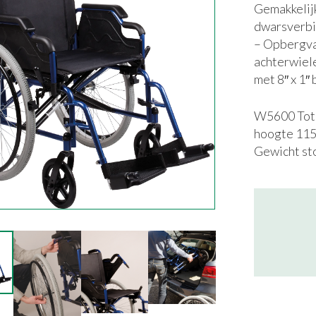
Gemakkelijk
dwarsverbi
– Opbergvak
achterwiel
met 8″ x 1″
W5600 Total
hoogte 115 
Gewicht sto