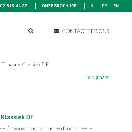
02 513 44 82
ONZE BROCHURE
NL
FR
EN
CONTACTEER ONS
Thuasne Klassiek DF
Terug naar
Klassiek DF
+ – Opvouwbaar, robuust en functioneel –