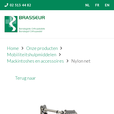
02 513 44 82
NL
FR
EN
Home
Onze producten
Mobiliteitshulpmiddelen
Mackintoshes en accessoires
Nylon net
Terug naar