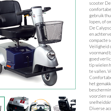
scooter De
comfortabel
gebruik thu
lopen, of o
De Calypso 
en achterve
compacte s
Veiligheid 
voormand b
goed verlic
tip wielen 
te vallen.
Comfortabe
het gemakke
beschermin
voorzien v
snelheidskn
Diverse acc