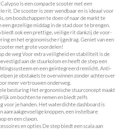
 Calypso is een compacte scooter met een
e rit. De scooter is zeer wendbaar en is ideaal voor
is, om boodschappen te doen of naar de markt te
m een gezellige middag in de stad door te brengen.
biedt ook een prettige, veilige rit dankzij de voor-
ring en het ergonomische rijgedrag. Geniet van een
cooter met grote voordelen!
op de weg Voor extra veiligheid en stabiliteit is de
evestigd aan de stuurkolom en heeft de step een
htingssysteem en een geïntegreerd remlicht. Anti-
helpen je obstakels te overwinnen zonder achterover
 Voor meer vertrouwen onderweg.
le besturing Het ergonomische stuurconcept maakt
lijk om bochten te nemen en biedt zelfs
g voor je handen. Het waterdichte dashboard is
an aanraakgevoelige knoppen, een instelbare
op en een claxon.
essoires en opties De step biedt een scala aan