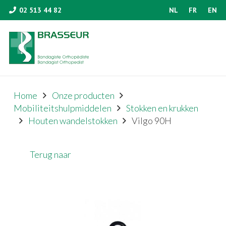
02 513 44 82
NL
FR
EN
Home
Onze producten
Mobiliteitshulpmiddelen
Stokken en krukken
Houten wandelstokken
Vilgo 90H
Terug naar