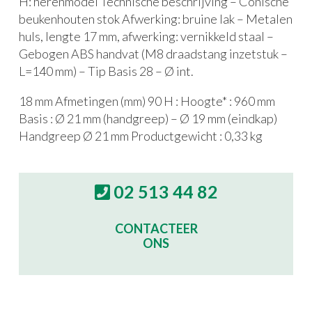
H: herenmodel Technische beschrijving – Conische
beukenhouten stok Afwerking: bruine lak – Metalen
huls, lengte 17 mm, afwerking: vernikkeld staal –
Gebogen ABS handvat (M8 draadstang inzetstuk –
L=140 mm) – Tip Basis 28 – Ø int.
18 mm Afmetingen (mm) 90 H : Hoogte* : 960 mm
Basis : Ø 21 mm (handgreep) – Ø 19 mm (eindkap)
Handgreep Ø 21 mm Productgewicht : 0,33 kg
02 513 44 82
CONTACTEER
ONS