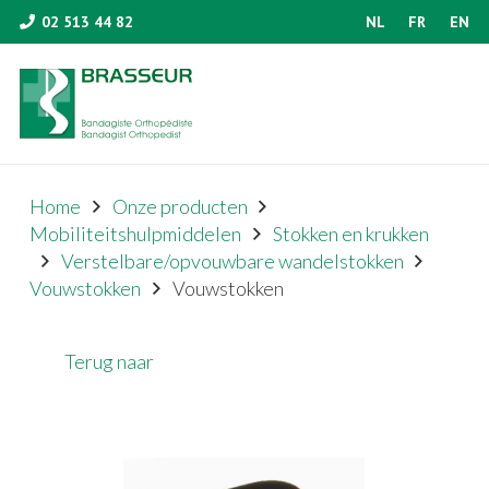
02 513 44 82
NL
FR
EN
Home
Onze producten
Mobiliteitshulpmiddelen
Stokken en krukken
Verstelbare/opvouwbare wandelstokken
Vouwstokken
Vouwstokken
Terug naar