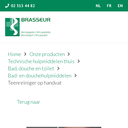
02 513 44 82
NL
FR
EN
Home
Onze producten
Technische hulpmiddelen thuis
Bad, douche en toilet
Bad- en douchehulpmiddelen
Teenreiniger op handvat
Terug naar