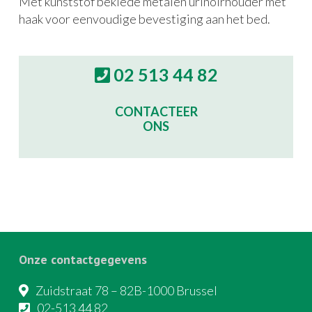
Met kunststof beklede metalen urinoirhouder met
haak voor eenvoudige bevestiging aan het bed.
02 513 44 82
CONTACTEER
ONS
Onze contactgegevens
Zuidstraat 78 – 82B-1000 Brussel
02-513 44 82