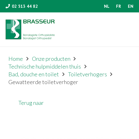
02 513 44 82
NL
FR
EN
Home
Onze producten
Technische hulpmiddelen thuis
Bad, douche en toilet
Toiletverhogers
Gewatteerde toiletverhoger
Terug naar