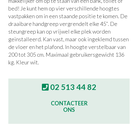
makkelijker om op te staan van een bank, toilet of
bed! Je kunt hem op vier verschillende hoogtes
vastpakken om in een staande positie te komen. De
draaibare handgreep vergrendelt elke 45˚. De
steungreep kan op vrijwel elke plek worden
geïnstalleerd. Kan vast, maar ook ingeklemd tussen
de vloer en het plafond. In hoogte verstelbaar van
200 tot 305 cm. Maximaal gebruikersgewicht 136
kg. Kleur wit.
02 513 44 82
CONTACTEER
ONS