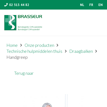
02 513 44 82
NL
FR
EN
Home
Onze producten
Technische hulpmiddelen thuis
Draagbalken
Handgreep
Terug naar