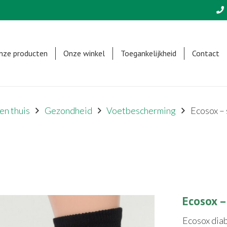
nze producten
Onze winkel
Toegankelijkheid
Contact
en thuis
Gezondheid
Voetbescherming
Ecosox – 
Ecosox –
Ecosox diab