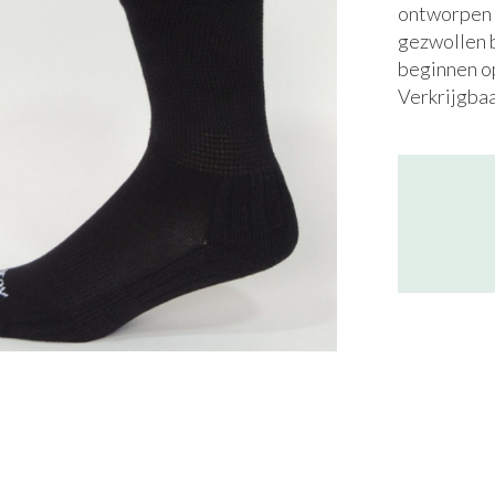
ontworpen 
gezwollen 
beginnen op
Verkrijgbaa