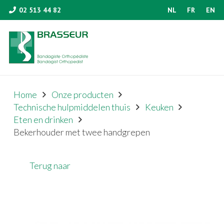
02 513 44 82
NL
FR
EN
Home
Onze producten
Technische hulpmiddelen thuis
Keuken
Eten en drinken
Bekerhouder met twee handgrepen
Terug naar