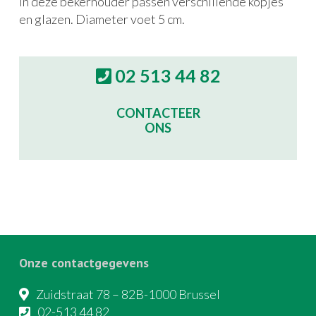
In deze bekerhouder passen verschillende kopjes
en glazen. Diameter voet 5 cm.
02 513 44 82
CONTACTEER
ONS
Onze contactgegevens
Zuidstraat 78 – 82B-1000 Brussel
02-513 44 82