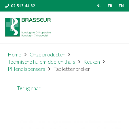
02 513 44 82
NL
FR
EN
Home
Onze producten
Technische hulpmiddelen thuis
Keuken
Pillendispensers
Tablettenbreker
Terug naar