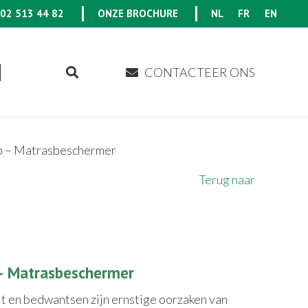
02 513 44 82
ONZE BROCHURE
NL
FR
EN
CONTACTEER ONS
ip – Matrasbeschermer
Terug naar
 – Matrasbeschermer
t en bedwantsen zijn ernstige oorzaken van