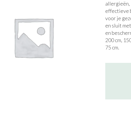
allergieën
effectieve 
voor je gez
en sluit me
en bescher
200 cm, 150
75 cm.