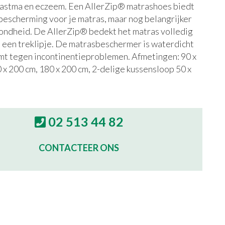
, astma en eczeem. Een AllerZip® matrashoes biedt
bescherming voor je matras, maar nog belangrijker
ondheid. De AllerZip® bedekt het matras volledig
t een treklipje. De matrasbeschermer is waterdicht
mt tegen incontinentieproblemen. Afmetingen: 90 x
 x 200 cm, 180 x 200 cm, 2-delige kussensloop 50 x
02 513 44 82
CONTACTEER ONS