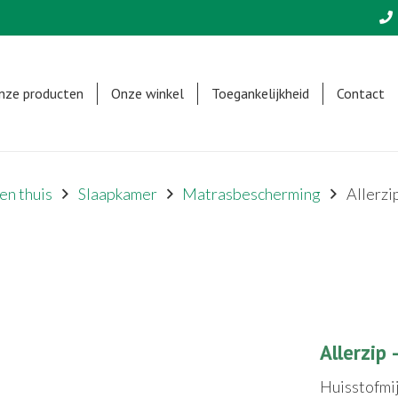
nze producten
Onze winkel
Toegankelijkheid
Contact
en thuis
Slaapkamer
Matrasbescherming
Allerz
Allerzip
Huisstofmij