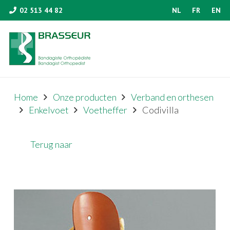
02 513 44 82
NL
FR
EN
Home
Onze producten
Verband en orthesen
Enkelvoet
Voetheffer
Codivilla
Terug naar