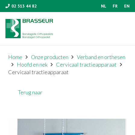
02 513 44 82
NL
FR
EN
Home
Onze producten
Verband en orthesen
Hoofd en nek
Cervicaal tractieapparaat
Cervicaal tractieapparaat
Terug naar