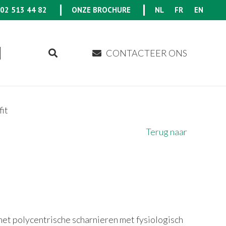
02 513 44 82
ONZE BROCHURE
NL
FR
EN
CONTACTEER ONS
fit
Terug naar
et polycentrische scharnieren met fysiologisch