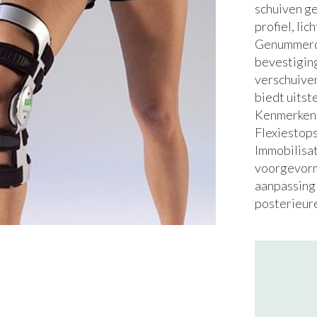
schuiven ge
profiel, li
Genummerde
bevestiging
verschuiven
biedt uitst
Kenmerken: 
Flexiestops:
Immobilisat
voorgevorm
aanpassing 
posterieure