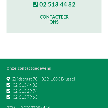
02 513 44 82
CONTACTEER
ONS
Onze contactgegevens
Zuidstraat 78 – 82B-1000 Brussel
02-513 44 82
02-513 29 74
02-513 79 63
BTW – BE0877884444