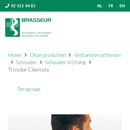
02 513 44 82
NL
FR
EN
Home
Onze producten
Verband en orthesen
Schouder
Schouder stijltang
Tricodur Clavicula
Terug naar