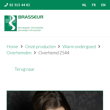
02 513 44 82
NL
FR
EN
Home
Onze producten
Warm ondergoed
Overhemden
Overhemd 2544
Terug naar