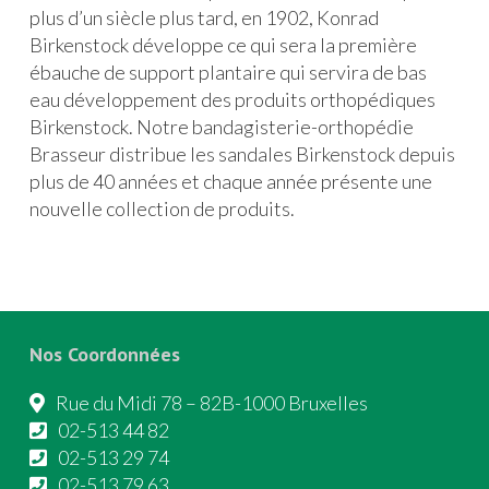
plus d’un siècle plus tard, en 1902, Konrad
Birkenstock développe ce qui sera la première
ébauche de support plantaire qui servira de bas
eau développement des produits orthopédiques
Birkenstock. Notre bandagisterie-orthopédie
Brasseur distribue les sandales Birkenstock depuis
plus de 40 années et chaque année présente une
nouvelle collection de produits.
Nos Coordonnées
Rue du Midi 78 – 82B-1000 Bruxelles
02-513 44 82
02-513 29 74
02-513 79 63