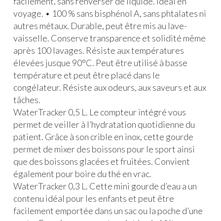
facilement, sans renver­ser de liquide. Idéal en
voyage. • 100 % sans bisphénol A, sans phtalates ni
autres métaux. Durable, peut être mis au lave-
vaisselle. Conserve transparence et solidité même
après 100 lavages. Résiste aux températures
élevées jusque 90°C. Peut être utilisé à basse
température et peut être placé dans le
congélateur. Résiste aux odeurs, aux saveurs et aux
tâches.
WaterTracker 0,5 L. Le compteur intégré vous
permet de veiller à l’hydratation quotidienne du
patient. Grâce à son crible en inox, cette gourde
permet de mixer des boissons pour le sport ainsi
que des boissons glacées et fruitées. Convient
également pour boire du thé en vrac.
WaterTracker 0,3 L. Cette mini gourde d’eau a un
contenu idéal pour les enfants et peut être
facilement emportée dans un sac ou la poche d’une