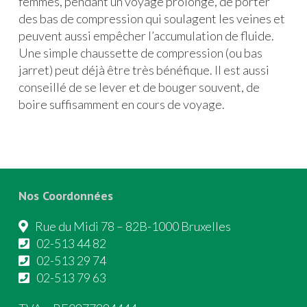
femmes, pendant un voyage prolongé, de porter
des bas de compression qui soulagent les veines et
peuvent aussi empêcher l’accumulation de fluide.
Une simple chaussette de compression (ou bas
jarret) peut déjà être très bénéfique. Il est aussi
conseillé de se lever et de bouger souvent, de
boire suffisamment en cours de voyage.
Nos Coordonnées
Rue du Midi 78 – 82B-1000 Bruxelles
02-513 44 82
02-513 29 74
02-513 79 63