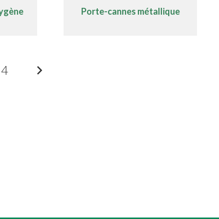
xygène
Porte-cannes métallique
4