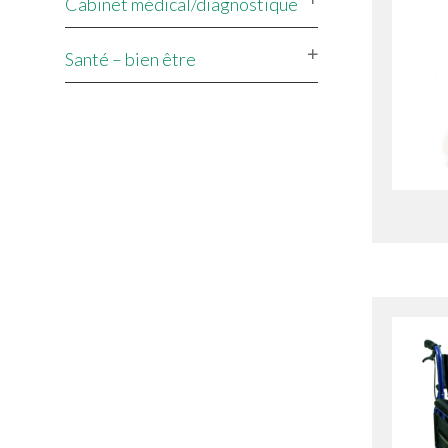
Cabinet médical/diagnostique
Santé – bien être