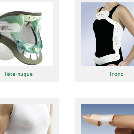
Tête-nuque
Tronc