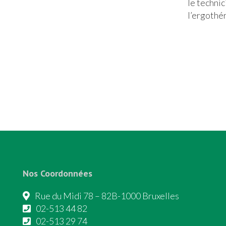
le techni
l’ergothé
Nos Coordonnées
Rue du Midi 78 – 82B-1000 Bruxelles
02-513 44 82
02-513 29 74