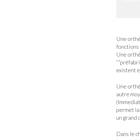
Une orthè
fonctions 
Une orthè
“”préfabri
existent 
Une orthè
autre moy
(Immediat
permet la 
un grand 
Dans le ch