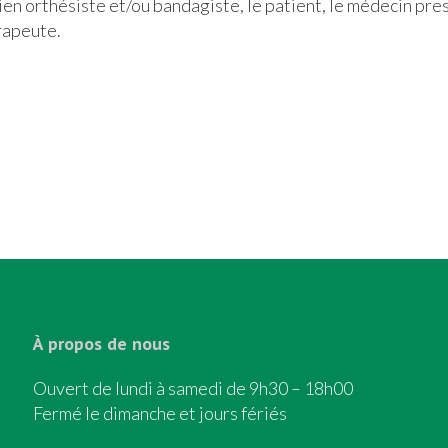
cien orthésiste et/ou bandagiste, le patient, le médecin pr
rapeute.
À propos de nous
Ouvert de lundi à samedi de 9h30 – 18h00
Fermé le dimanche et jours fériés