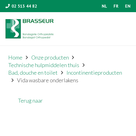
02 513 44 82
NL
FR
EN
Home
Onze producten
Technische hulpmiddelen thuis
Bad, douche en toilet
Incontinentieproducten
Vida wasbare onderlakens
Terug naar