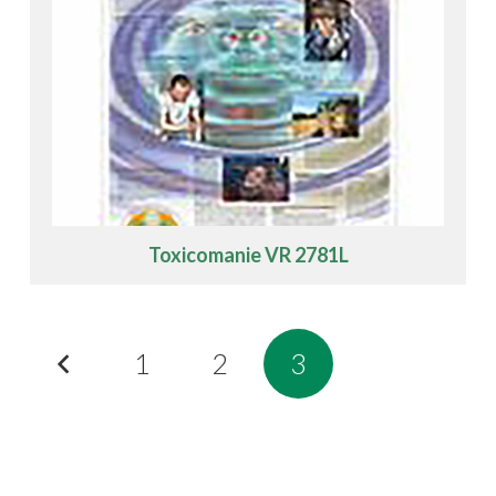
Toxicomanie VR 2781L
1
2
3